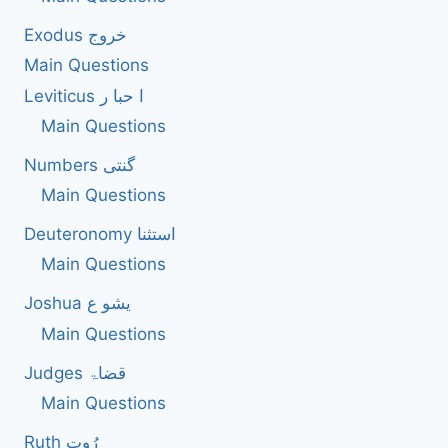
ANSWERS
Exodus خروج
OF
1KINGS-
Main Questions
SOLOMON
Leviticus ا حبا ر
Main Questions
Numbers گنتی
Main Questions
Deuteronomy استثنا
Main Questions
Joshua یشو ع
Main Questions
Judges قضاۃ
Main Questions
Ruth رُوت