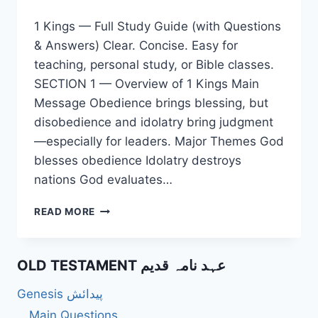
1 Kings — Full Study Guide (with Questions
& Answers) Clear. Concise. Easy for
teaching, personal study, or Bible classes.
SECTION 1 — Overview of 1 Kings Main
Message Obedience brings blessing, but
disobedience and idolatry bring judgment
—especially for leaders. Major Themes God
blesses obedience Idolatry destroys
nations God evaluates…
WHAT
READ MORE
IS
THE
STUDY
OLD TESTAMENT عہد نامہ قدیم
GUIDE
WITH
Genesis پیدائش
QUESTIONS
&
Main Questions