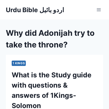
Skip
Urdu Bible اردو بائبل
to
content
Why did Adonijah try to
take the throne?
1 KINGS
What is the Study guide
with questions &
answers of 1Kings-
Solomon