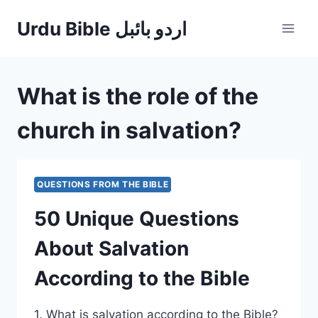
Skip
Urdu Bible اردو بائبل
to
content
What is the role of the
church in salvation?
QUESTIONS FROM THE BIBLE
50 Unique Questions
About Salvation
According to the Bible
1. What is salvation according to the Bible?