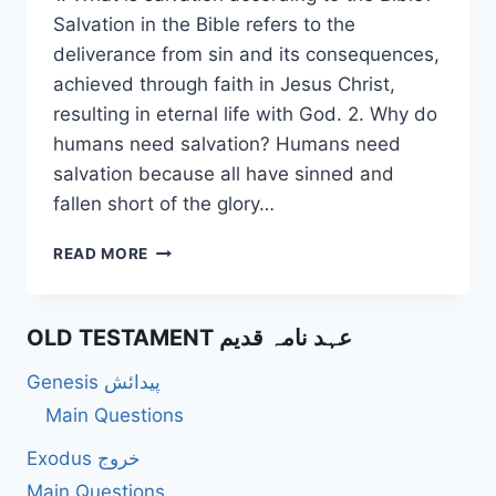
Salvation in the Bible refers to the
deliverance from sin and its consequences,
achieved through faith in Jesus Christ,
resulting in eternal life with God. 2. Why do
humans need salvation? Humans need
salvation because all have sinned and
fallen short of the glory…
50
READ MORE
UNIQUE
QUESTIONS
ABOUT
OLD TESTAMENT عہد نامہ قدیم
SALVATION
ACCORDING
Genesis پیدائش
TO
THE
Main Questions
BIBLE
Exodus خروج
Main Questions