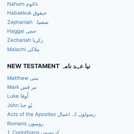
Nahum ناحُوم
Habakkuk حبقوق
Zephaniah صفنیاہ
Haggai حجی
Zechariah زکریا
Malachi ملاکی
NEW TESTAMENT نیا عہد نامہ
Matthew متی
Mark مر قس
Luke لُوقا
John یُو حنا
Acts of the Apostles رسولوں کے اعمال
Romans رومیوں
1. Corinthians کرنتھیوں