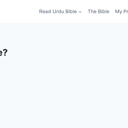
Read Urdu Bible
The Bible
My P
e?