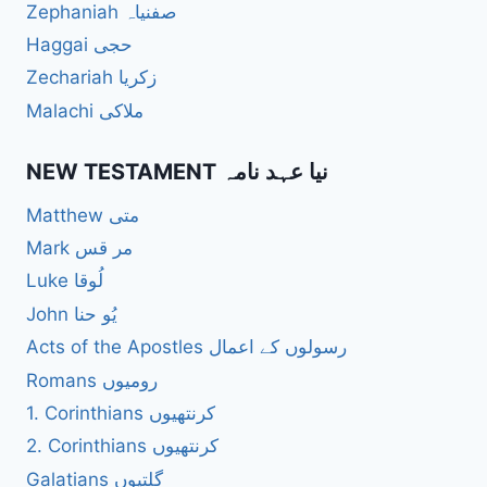
Zephaniah صفنیاہ
Haggai حجی
Zechariah زکریا
Malachi ملاکی
NEW TESTAMENT نیا عہد نامہ
Matthew متی
Mark مر قس
Luke لُوقا
John یُو حنا
Acts of the Apostles رسولوں کے اعمال
Romans رومیوں
1. Corinthians کرنتھیوں
2. Corinthians کرنتھیوں
Galatians گلتیوں