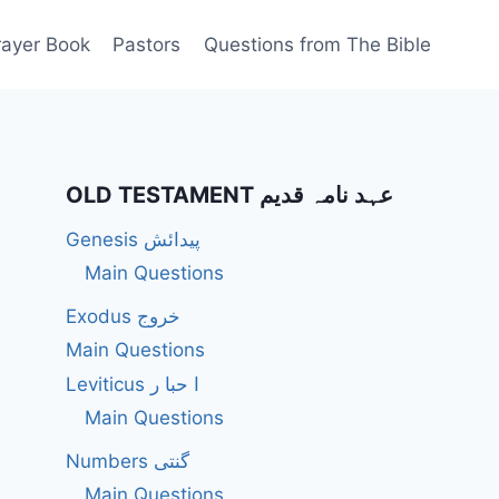
rayer Book
Pastors
Questions from The Bible
OLD TESTAMENT عہد نامہ قدیم
Genesis پیدائش
Main Questions
Exodus خروج
Main Questions
Leviticus ا حبا ر
Main Questions
Numbers گنتی
Main Questions