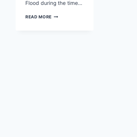
Flood during the time…
HOW
READ MORE
IS
THE
RAINBOW
A
SIGN
OF
GOD’S
PROMISE?