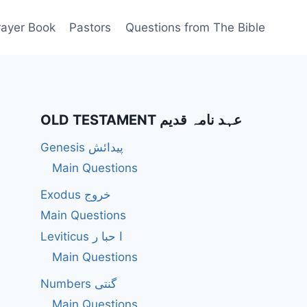
rayer Book
Pastors
Questions from The Bible
OLD TESTAMENT عہد نامہ قدیم
Genesis پیدائش
Main Questions
Exodus خروج
Main Questions
Leviticus ا حبا ر
Main Questions
Numbers گنتی
Main Questions