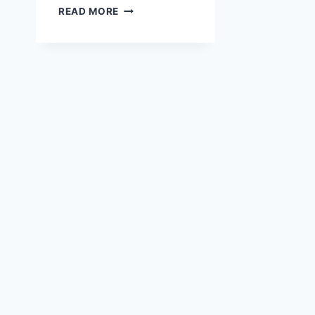
WHAT
READ MORE
LESSONS
CAN
BE
LEARNED
FROM
NOAH’S
OBEDIENCE?