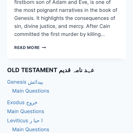
firstborn son of Adam and Eve, is one of
the most poignant narratives in the book of
Genesis. It highlights the consequences of
sin, divine justice, and mercy. After Cain
committed the first murder by killing…
WHAT
READ MORE
MARK
DID
GOD
OLD TESTAMENT عہد نامہ قدیم
PLACE
ON
Genesis پیدائش
CAIN?
Main Questions
Exodus خروج
Main Questions
Leviticus ا حبا ر
Main Questions