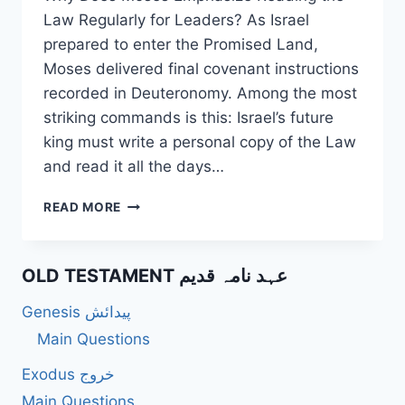
Law Regularly for Leaders? As Israel
prepared to enter the Promised Land,
Moses delivered final covenant instructions
recorded in Deuteronomy. Among the most
striking commands is this: Israel’s future
king must write a personal copy of the Law
and read it all the days…
WHY
READ MORE
DOES
MOSES
EMPHASIZE
OLD TESTAMENT عہد نامہ قدیم
READING
THE
Genesis پیدائش
LAW
REGULARLY
Main Questions
FOR
Exodus خروج
LEADERS?
Main Questions