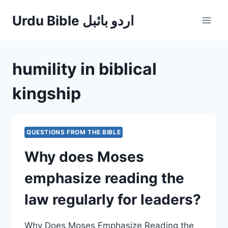
Skip
Urdu Bible اردو بائبل
to
content
humility in biblical
kingship
QUESTIONS FROM THE BIBLE
Why does Moses
emphasize reading the
law regularly for leaders?
Why Does Moses Emphasize Reading the