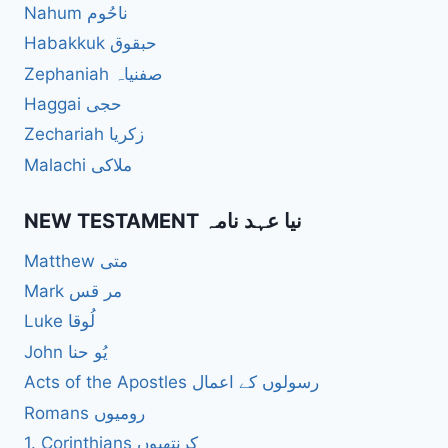
Nahum ناحُوم
Habakkuk حبقوق
Zephaniah صفنیاہ
Haggai حجی
Zechariah زکریا
Malachi ملاکی
NEW TESTAMENT نیا عہد نامہ
Matthew متی
Mark مر قس
Luke لُوقا
John یُو حنا
Acts of the Apostles رسولوں کے اعمال
Romans رومیوں
1. Corinthians کرنتھیوں