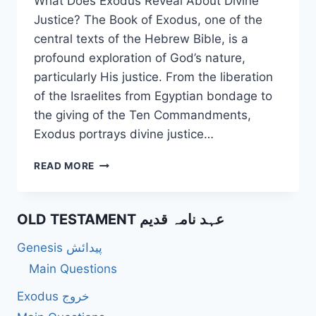
What Does Exodus Reveal About Divine
Justice? The Book of Exodus, one of the
central texts of the Hebrew Bible, is a
profound exploration of God’s nature,
particularly His justice. From the liberation
of the Israelites from Egyptian bondage to
the giving of the Ten Commandments,
Exodus portrays divine justice…
WHAT
READ MORE
DOES
EXODUS
REVEAL
OLD TESTAMENT عہد نامہ قدیم
ABOUT
DIVINE
Genesis پیدائش
JUSTICE?
Main Questions
Exodus خروج