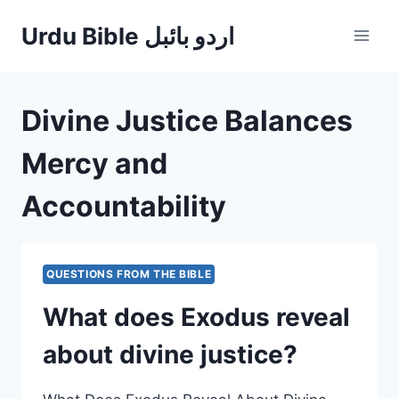
Skip
Urdu Bible اردو بائبل
to
content
Divine Justice Balances
Mercy and
Accountability
QUESTIONS FROM THE BIBLE
What does Exodus reveal
about divine justice?